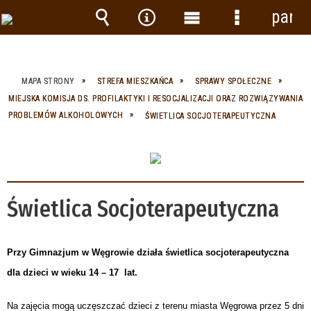
panel
Wyszukiwarka
Narzędzia
Menu
Menu
główne
szczegółow
MAPA STRONY
STREFA MIESZKAŃCA
SPRAWY SPOŁECZNE
MIEJSKA KOMISJA DS. PROFILAKTYKI I RESOCJALIZACJI ORAZ ROZWIĄZYWANIA
PROBLEMÓW ALKOHOLOWYCH
ŚWIETLICA SOCJOTERAPEUTYCZNA
Świetlica Socjoterapeutyczna
Przy Gimnazjum w Węgrowie działa świetlica socjoterapeutyczna
dla dzieci w wieku 14 – 17 lat.
Na zajęcia mogą uczęszczać dzieci z terenu miasta Węgrowa przez 5 dni