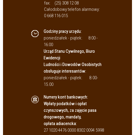
fax:
(25) 308 12 08
Całodobowy telefon alarmowy:
0 668 116 015
Godziny pracy urzędu:
poniedziałek - piątek:
8:00 -
16:00
Urząd Stanu Cywilnego, Biuro
Ewidencji
Ludności i Dowodów Osobistych
obsługuje interesantów:
poniedziałek - piątek:
8.00-
15.00
Numery kont bankowych:
Wpłaty podatków i opłat
czynszowych, za zajęcie pasa
drogowego, mandaty,
opłata adiacencka:
27 1020 4476 0000 8302 0094 5998