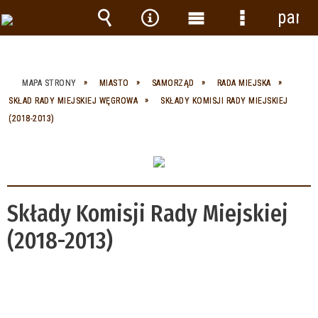
panel
Wyszukiwarka
Narzędzia
Menu
Menu
główne
szczegółow
MAPA STRONY
MIASTO
SAMORZĄD
RADA MIEJSKA
SKŁAD RADY MIEJSKIEJ WĘGROWA
SKŁADY KOMISJI RADY MIEJSKIEJ
(2018-2013)
Składy Komisji Rady Miejskiej
(2018-2013)