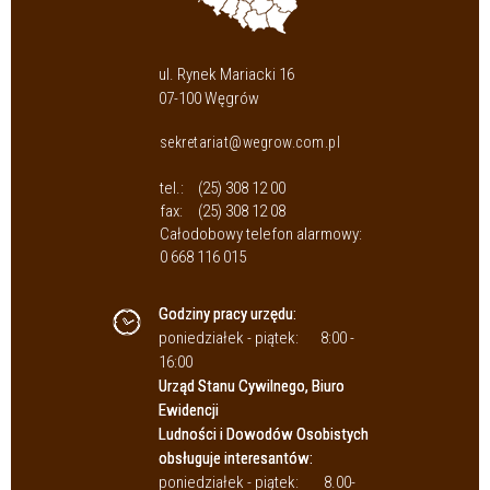
ul. Rynek Mariacki 16
07-100 Węgrów
sekretariat@wegrow.com.pl
tel.:
(25) 308 12 00
fax:
(25) 308 12 08
Całodobowy telefon alarmowy:
0 668 116 015
Godziny pracy urzędu:
poniedziałek - piątek:
8:00 -
16:00
Urząd Stanu Cywilnego, Biuro
Ewidencji
Ludności i Dowodów Osobistych
obsługuje interesantów:
poniedziałek - piątek:
8.00-