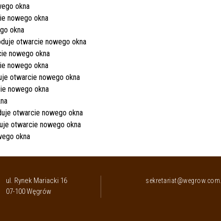
ul. Rynek Mariacki 16
sekretariat@wegrow.com.
07-100 Węgrów