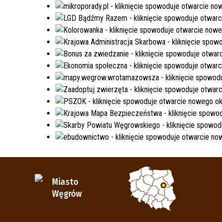
Miasto
Węgrów