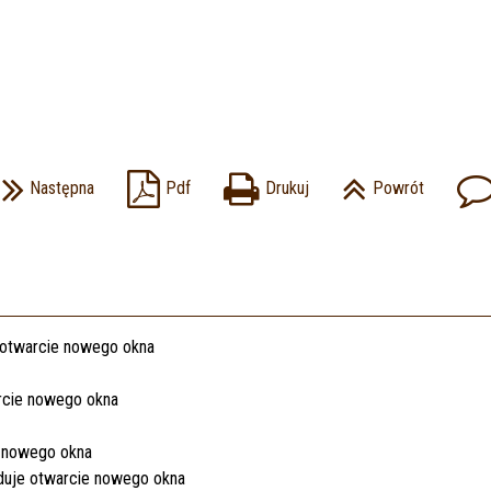
Następna
Pdf
Drukuj
Powrót