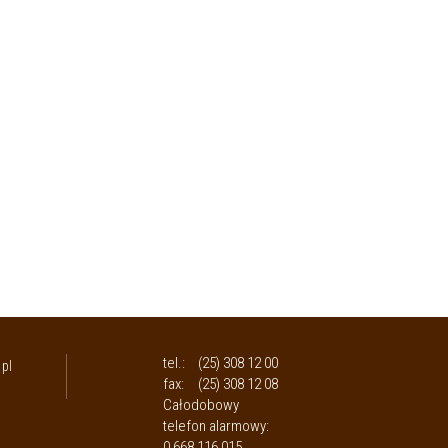
tel.:
(25) 308 12 00
pl
fax:
(25) 308 12 08
Całodobowy
telefon alarmowy:
0 668 116 015