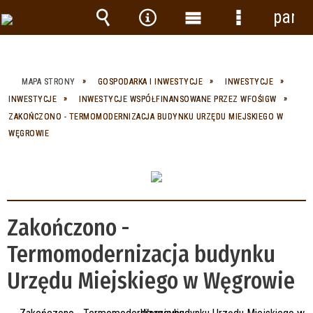
panel
Wyszukiwarka
Narzędzia
Menu
Menu
główne
szczegółow
MAPA STRONY
GOSPODARKA I INWESTYCJE
INWESTYCJE
INWESTYCJE
INWESTYCJE WSPÓŁFINANSOWANE PRZEZ WFOŚIGW
ZAKOŃCZONO - TERMOMODERNIZACJA BUDYNKU URZĘDU MIEJSKIEGO W
WĘGROWIE
Zakończono -
Termomodernizacja budynku
Urzędu Miejskiego w Węgrowie