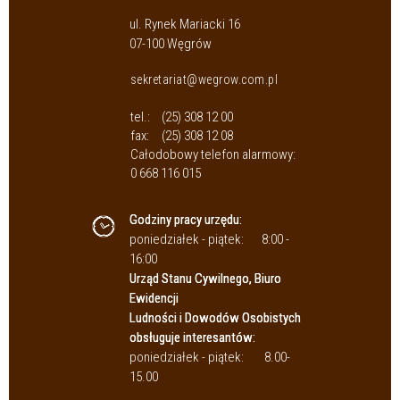
ul. Rynek Mariacki 16
07-100 Węgrów
sekretariat@wegrow.com.pl
tel.:
(25) 308 12 00
fax:
(25) 308 12 08
Całodobowy telefon alarmowy:
0 668 116 015
Godziny pracy urzędu:
poniedziałek - piątek:
8:00 -
16:00
Urząd Stanu Cywilnego, Biuro
Ewidencji
Ludności i Dowodów Osobistych
obsługuje interesantów:
poniedziałek - piątek:
8.00-
15.00