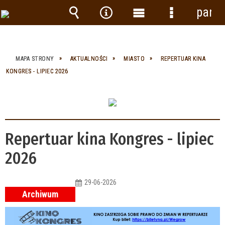
panel
Wyszukiwarka
Narzędzia
Menu
Menu
główne
szczegółow
MAPA STRONY
AKTUALNOŚCI
MIASTO
REPERTUAR KINA
KONGRES - LIPIEC 2026
Repertuar kina Kongres - lipiec
2026
29-06-2026
Archiwum