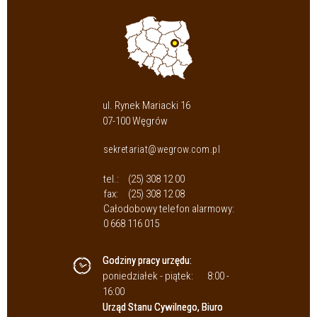
ul. Rynek Mariacki 16
07-100 Węgrów
sekretariat@wegrow.com.pl
tel.:
(25) 308 12 00
fax:
(25) 308 12 08
Całodobowy telefon alarmowy:
0 668 116 015
Godziny pracy urzędu:
poniedziałek - piątek:
8:00 -
16:00
Urząd Stanu Cywilnego, Biuro