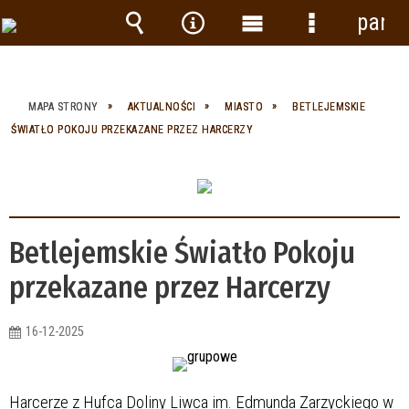
panel
Wyszukiwarka
Narzędzia
Menu
Menu
główne
szczegółow
MAPA STRONY
AKTUALNOŚCI
MIASTO
BETLEJEMSKIE
ŚWIATŁO POKOJU PRZEKAZANE PRZEZ HARCERZY
Betlejemskie Światło Pokoju
przekazane przez Harcerzy
16-12-2025
Harcerze z Hufca Doliny Liwca im. Edmunda Zarzyckiego w