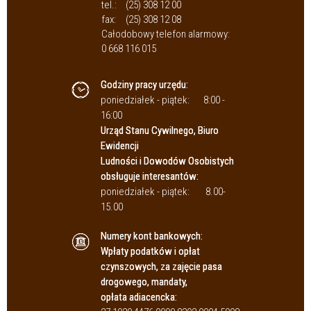
tel.:
(25) 308 12 00
fax:
(25) 308 12 08
Całodobowy telefon alarmowy:
0 668 116 015
Godziny pracy urzędu:
poniedziałek - piątek:
8:00 -
16:00
Urząd Stanu Cywilnego, Biuro
Ewidencji
Ludności i Dowodów Osobistych
obsługuje interesantów:
poniedziałek - piątek:
8.00-
15.00
Numery kont bankowych:
Wpłaty podatków i opłat
czynszowych, za zajęcie pasa
drogowego, mandaty,
opłata adiacencka: