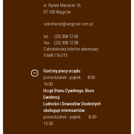
ul. Rynek Mariacki 16
07-100 Węgrów
sekretariat@wegrow.com.pl
tel.:
(25) 308 12 00
fax:
(25) 308 12 08
Całodobowy telefon alarmowy:
0 668 116 015
Godziny pracy urzędu:
poniedziałek - piątek:
8:00 -
16:00
Urząd Stanu Cywilnego, Biuro
Ewidencji
Ludności i Dowodów Osobistych
obsługuje interesantów:
poniedziałek - piątek:
8.00-
15.00