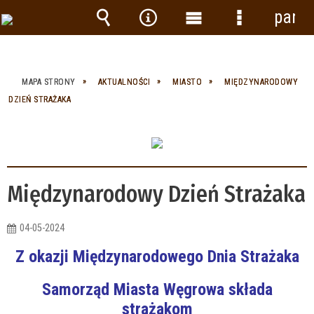
panel
Wyszukiwarka
Narzędzia
Menu
Menu
główne
szczegółow
MAPA STRONY
AKTUALNOŚCI
MIASTO
MIĘDZYNARODOWY
DZIEŃ STRAŻAKA
Międzynarodowy Dzień Strażaka
04-05-2024
Z okazji Międzynarodowego Dnia Strażaka
Samorząd Miasta Węgrowa składa
strażakom