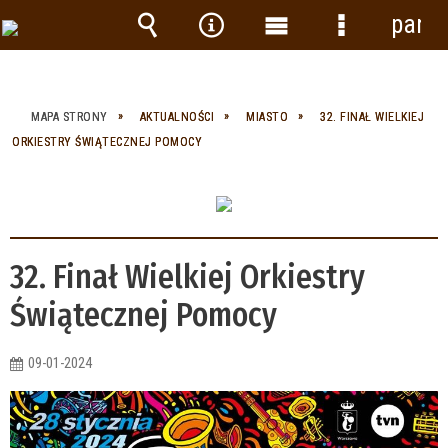
panel
Wyszukiwarka
Narzędzia
Menu
Menu
główne
szczegółow
MAPA STRONY
AKTUALNOŚCI
MIASTO
32. FINAŁ WIELKIEJ
ORKIESTRY ŚWIĄTECZNEJ POMOCY
32. Finał Wielkiej Orkiestry
Świątecznej Pomocy
09-01-2024