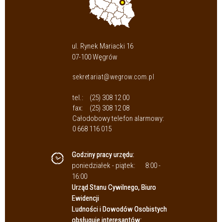
ul. Rynek Mariacki 16
07-100 Węgrów
sekretariat@wegrow.com.pl
tel.:
(25) 308 12 00
fax:
(25) 308 12 08
Całodobowy telefon alarmowy:
0 668 116 015
Godziny pracy urzędu:
poniedziałek - piątek:
8:00 -
16:00
Urząd Stanu Cywilnego, Biuro
Ewidencji
Ludności i Dowodów Osobistych
obsługuje interesantów: