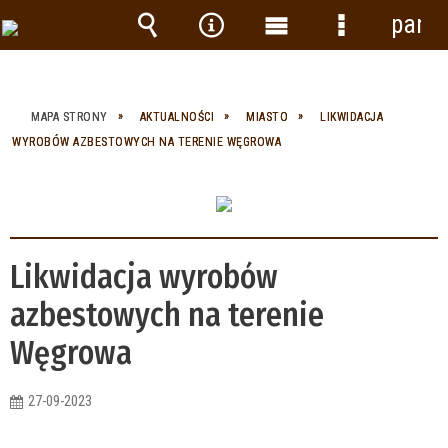
panel
Wyszukiwarka
Narzędzia
Menu
Menu
główne
szczegółow
MAPA STRONY
AKTUALNOŚCI
MIASTO
LIKWIDACJA
WYROBÓW AZBESTOWYCH NA TERENIE WĘGROWA
Likwidacja wyrobów
azbestowych na terenie
Węgrowa
27-09-2023