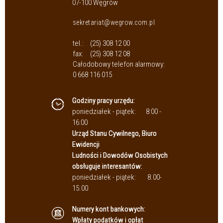
07-100 Węgrów
sekretariat@wegrow.com.pl
tel.:
(25) 308 12 00
fax:
(25) 308 12 08
Całodobowy telefon alarmowy:
0 668 116 015
Godziny pracy urzędu:
poniedziałek - piątek:
8:00 -
16:00
Urząd Stanu Cywilnego, Biuro
Ewidencji
Ludności i Dowodów Osobistych
obsługuje interesantów:
poniedziałek - piątek:
8.00-
15.00
Numery kont bankowych:
Wpłaty podatków i opłat