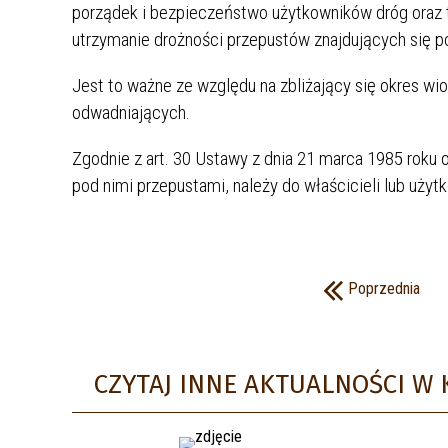
porządek i bezpieczeństwo użytkowników dróg oraz te
WZORY FORMULARZY I WNIOSKÓW
MEDIA LOKALNE
utrzymanie drożności przepustów znajdujących się p
OCHRONA ŚRODOWISKA I
DYŻURY LEŚNIKA
ROLNICTWO
Jest to ważne ze względu na zbliżający się okres 
STACJE DLA POJAZDÓW
odwadniających.
PODATKI I OPŁATY LOKALNE
ELEKTRYCZNYCH
Zgodnie z art. 30 Ustawy z dnia 21 marca 1985 roku 
BAZA NAZW ULIC I PLACÓW
NIEODPŁATNA POMOC PRAWNA
pod nimi przepustami, należy do właścicieli lub użyt
Poprzednia
CZYTAJ INNE AKTUALNOŚCI W 