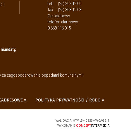
tel.:
(25) 308 12 00
pl
fax:
(25) 308 12 08
Całodobowy
telefon alarmowy:
0 668 116 015
 mandaty,
aty za zagospodarowanie odpadami komunalnymi
LEADRESOWE
POLITYKA PRYWATNOŚCI / RODO
WALIDACJA:
HTML5
+
CSS3
+
WCAG 2.1
WYKONANIE
CONCEPT
INTERMEDIA