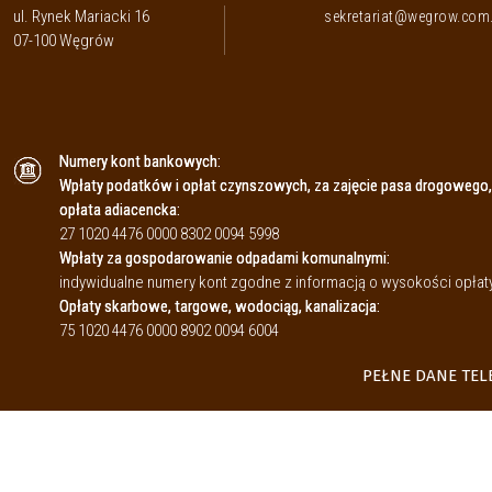
ul. Rynek Mariacki 16
sekretariat@wegrow.com.
07-100 Węgrów
Numery kont bankowych:
Wpłaty podatków i opłat czynszowych, za zajęcie pasa drogowego,
opłata adiacencka:
27 1020 4476 0000 8302 0094 5998
Wpłaty za gospodarowanie odpadami komunalnymi:
indywidualne numery kont zgodne z informacją o wysokości opł
Opłaty skarbowe, targowe, wodociąg, kanalizacja:
75 1020 4476 0000 8902 0094 6004
PEŁNE DANE TE