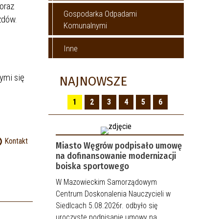
oraz
Gospodarka Odpadami
zdów.
Komunalnymi
Inne
ymi się
NAJNOWSZE
1
2
3
4
5
6
Kontakt
Miasto Węgrów podpisało umowę
na dofinansowanie modernizacji
boiska sportowego
W Mazowieckim Samorządowym
Centrum Doskonalenia Nauczycieli w
Siedlcach 5.08.2026r. odbyło się
uroczyste podpisanie umowy na