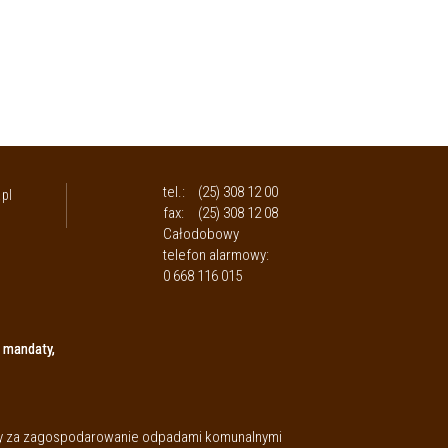
tel.:
(25) 308 12 00
pl
fax:
(25) 308 12 08
Całodobowy
telefon alarmowy:
0 668 116 015
 mandaty,
aty za zagospodarowanie odpadami komunalnymi