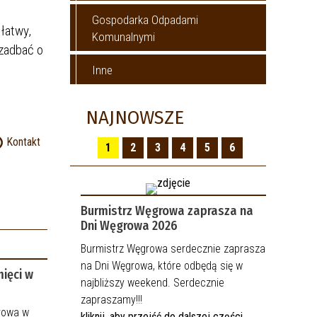
Gospodarka Odpadami
 łatwy,
Komunalnymi
 zadbać o
Inne
NAJNOWSZE
Kontakt
1
2
3
4
5
6
Burmistrz Węgrowa zaprasza na
Dni Węgrowa 2026
Burmistrz Węgrowa serdecznie zaprasza
na Dni Węgrowa, które odbędą się w
ięci w
najbliższy weekend. Serdecznie
zapraszamy!!!
rowa w
kliknij, aby przejść do dalszej części