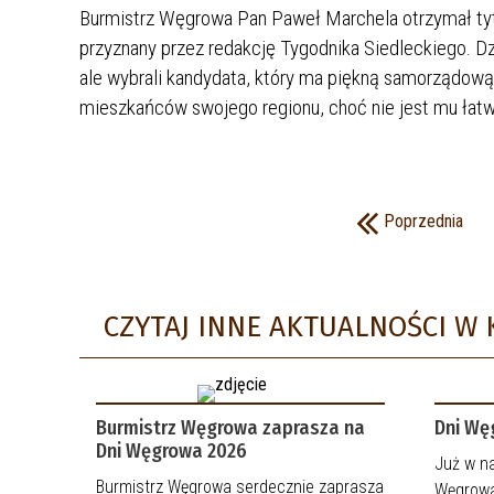
Burmistrz Węgrowa Pan Paweł Marchela otrzymał t
WZORY FORMULARZY I WNIOSKÓW
MEDIA LOKALNE
przyznany przez redakcję Tygodnika Siedleckiego. Dzi
OCHRONA ŚRODOWISKA I
DYŻURY LEŚNIKA
ale wybrali kandydata, który ma piękną samorządową 
ROLNICTWO
mieszkańców swojego regionu, choć nie jest mu łatwo
STACJE DLA POJAZDÓW
PODATKI I OPŁATY LOKALNE
ELEKTRYCZNYCH
BAZA NAZW ULIC I PLACÓW
NIEODPŁATNA POMOC PRAWNA
Poprzednia
CZYTAJ INNE AKTUALNOŚCI W 
Burmistrz Węgrowa zaprasza na
Dni Wę
Dni Węgrowa 2026
Już w na
Burmistrz Węgrowa serdecznie zaprasza
Węgrowa.