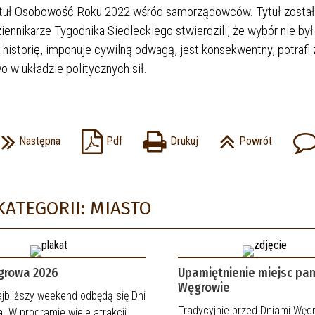
ytuł Osobowość Roku 2022 wśród samorządowców. Tytuł został
ennikarze Tygodnika Siedleckiego stwierdzili, że wybór nie był
historię, imponuje cywilną odwagą, jest konsekwentny, potrafi
 w układzie politycznych sił.
Następna
Pdf
Drukuj
Powrót
KATEGORII: MIASTO
growa 2026
Upamiętnienie miejsc pam
Węgrowie
jbliższy weekend odbędą się Dni
Tradycyjnie przed Dniami Węg
 W programie wiele atrakcji.