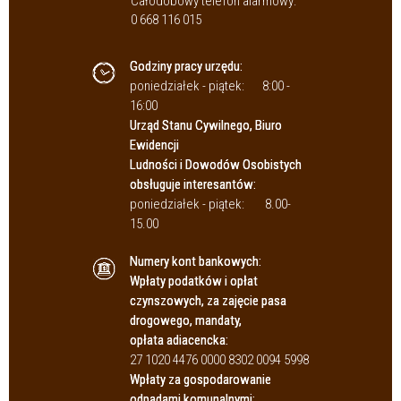
Całodobowy telefon alarmowy:
0 668 116 015
Godziny pracy urzędu:
poniedziałek - piątek:
8:00 -
16:00
Urząd Stanu Cywilnego, Biuro
Ewidencji
Ludności i Dowodów Osobistych
obsługuje interesantów:
poniedziałek - piątek:
8.00-
15.00
Numery kont bankowych:
Wpłaty podatków i opłat
czynszowych, za zajęcie pasa
drogowego, mandaty,
opłata adiacencka:
27 1020 4476 0000 8302 0094 5998
Wpłaty za gospodarowanie
odpadami komunalnymi: