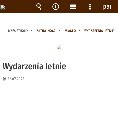
panel
Wyszukiwarka
Narzędzia
Menu
Menu
główne
szczegółow
MAPA STRONY
AKTUALNOŚCI
MIASTO
WYDARZENIA LETNIE
Wydarzenia letnie
22-07-2022